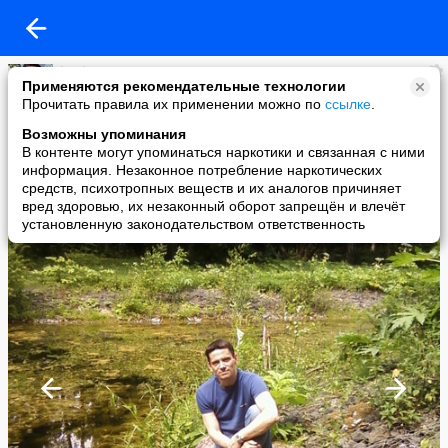
kenk2a
Применяются рекомендательные технологии
added a photo
Прочитать правила их применении можно по
ссылке
.
18 Feb в 22:19
Возможны упоминания
В контенте могут упоминаться наркотики и связанная с ними
информация. Незаконное потребление наркотических
средств, психотропных веществ и их аналогов причиняет
вред здоровью, их незаконный оборот запрещён и влечёт
установленную законодательством ответственность