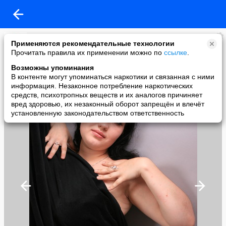
Кcения Гильмиярова
Применяются рекомендательные технологии
added a photo
Прочитать правила их применении можно по
ссылке
.
10 Nov в 22:40
Возможны упоминания
В контенте могут упоминаться наркотики и связанная с ними
информация. Незаконное потребление наркотических
средств, психотропных веществ и их аналогов причиняет
вред здоровью, их незаконный оборот запрещён и влечёт
установленную законодательством ответственность