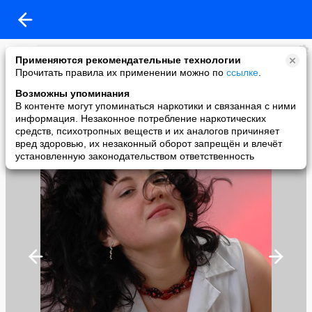
Кcения Гильмиярова
Применяются рекомендательные технологии
added a photo
Прочитать правила их применении можно по
ссылке
.
10 Nov в 23:16
Возможны упоминания
В контенте могут упоминаться наркотики и связанная с ними
информация. Незаконное потребление наркотических
средств, психотропных веществ и их аналогов причиняет
вред здоровью, их незаконный оборот запрещён и влечёт
установленную законодательством ответственность