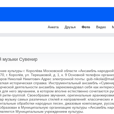
Анкета
Друзья
Фото
Видео
М
й музыки Сувенир
ие культуры г. Королёва Московской области «Ансамбль народно
0, г. Королёв, ул. Терешковой, д. 1, к. 9 Основной телефон организ
оров Николай Никитович Адрес электронной почты: gub-nikolai@mai
раткая историческая справка: Инструментальный ансамбль «Сувени
ворческой деятельности ансамбль зарекомендовал себя как интере
м для него звучанием, в котором вполне естественно сочетаются р
й ритм-группой. Своеобразие звучания, оригинальные аранжировк
уар музыку самых различных стилей и направлений: классических 
нтальные обработки народных песен, джазовые композиции, русск
еобразован в Муниципальную организацию культуры «Ансамбль на
 является Муниципальным учреждением культуры.