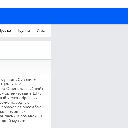
узыка
Группы
Игры
й музыки «Сувенир»
ации: - Ф.И.О.
l.ru Официальный сайт
р» организован в 1973
сный и своеобразный
усские народные
и позволяют ансамблю
и современных
ие песни и романсы. В
родной музыки