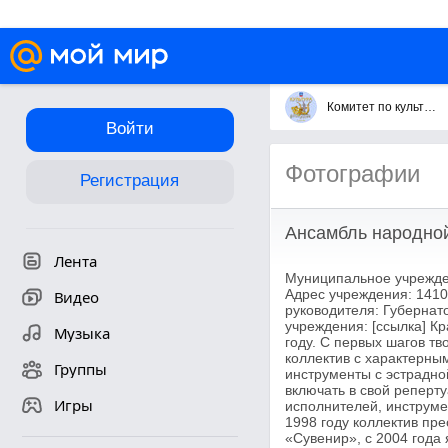
Комитет по культуре городского округа Королёв
Войти
Фотографии
Регистрация
Ансамбль народно
Лента
Муниципальное учрежден
Адрес учреждения: 14107
Видео
руководителя: Губернат
учреждения: [ссылка] К
Музыка
году. С первых шагов т
коллектив с характерны
Группы
инструменты с эстрадно
включать в свой реперт
Игры
исполнителей, инструме
1998 году коллектив пр
«Сувенир», с 2004 года