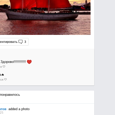
ентировать
3
Здорово!!!!!!!!!!!!
ся
а🔥
тся
понравилось
атов
added a photo
:25