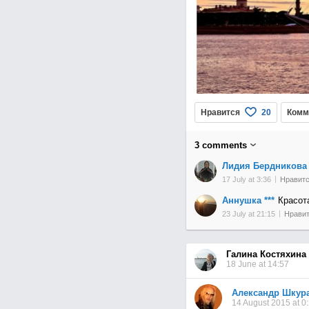
Нравится
Комм
20
3
comments
Лидия Бердникова
17 July at 3:36
Нравит
Аннушка ***
Красот
23 July at 21:15
Нрави
Галина Костяхина
18 June at 14:57
Александр Шкур
14 August 2015 at 0