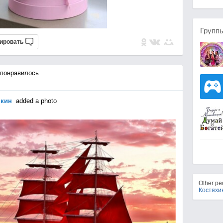
Групп
ировать
понравилось
шкин
added a photo
Other p
Костяхи