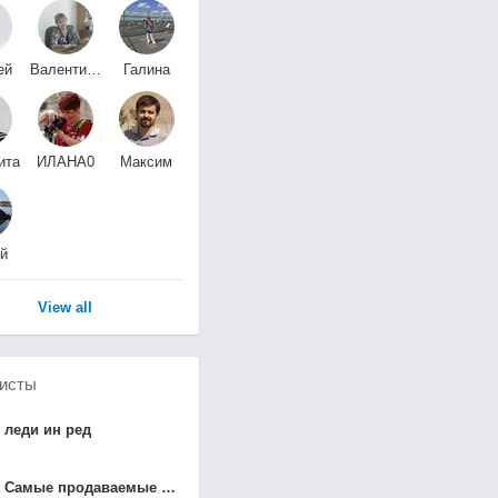
ей
Валентина
Галина
ин
Рогоза
Афонькина
ита
ИЛАНА0
Максим
ина
Уханев
й
ин
View all
исты
леди ин ред
Самые продаваемые синглы в Британии