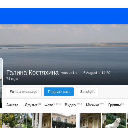
Галина Костяхина
was last seen 6 August at 14:20
74 года
Write a message
Подружиться
Send gift
68
1 066
241
223
12
Анкета
Друзья
Фото
Видео
Музыка
Группы