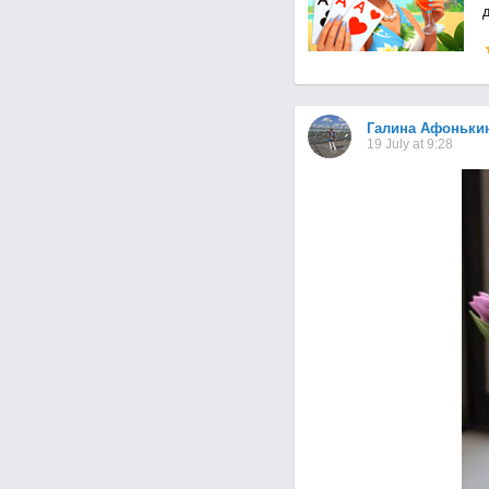
д
Галина Афоньки
19 July at 9:28