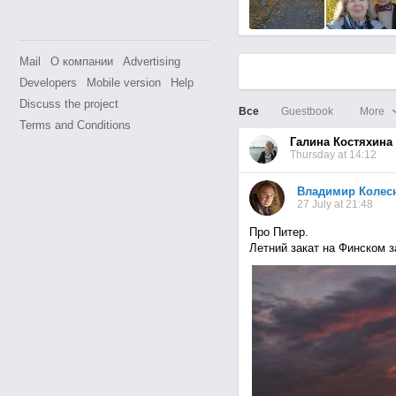
Mail
О компании
Advertising
Developers
Mobile version
Help
Discuss the project
Все
Guestbook
More
Terms and Conditions
Галина Костяхина
Thursday at 14:12
Владимир Колес
27 July at 21:48
Про Питер.
Летний закат на Финском з