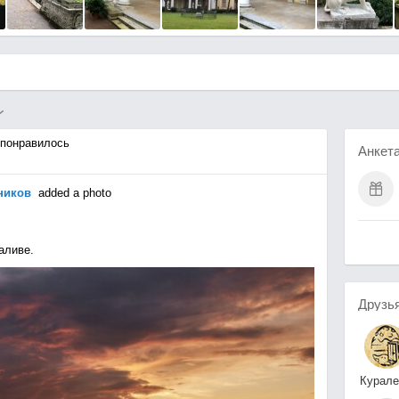
понравилось
Анкет
ников
added a photo
аливе.
Друзь
Курал
Творческая-Мастерск