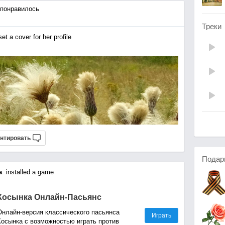
понравилось
Треки
t a cover for her profile
нтировать
Подар
а
installed a game
Косынка Онлайн-Пасьянс
Онлайн-версия классического пасьянса
Играть
Косынка с возможностью играть против