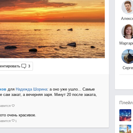
Алекс
Костях
Маргар
Глазыр
ентировать
3
Cерге
Cамар
ков
для
Надежда Шорина
: а оно уже ушло... Самые
 сам закат, а вечерняя заря. Минут 20 после заката,
Плейл
авится
ото очень красивое.
авится
1