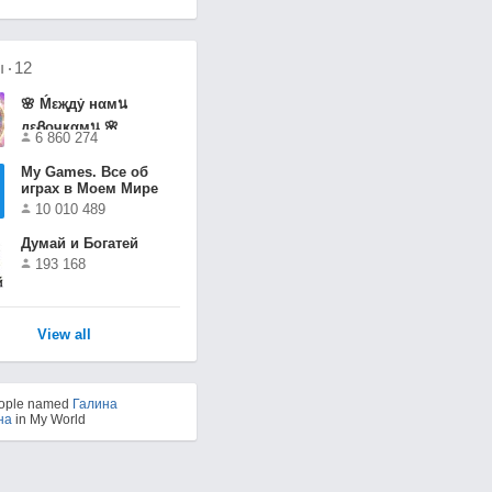
ы
12
🌸 Ḿεҗдẏ нαмน
дεᏰочҝαмน 🌸
6 860 274
Мy Games. Все об
играх в Моем Мире
10 010 489
Думай и Богатей
193 168
View all
eople named
Галина
на
in My World