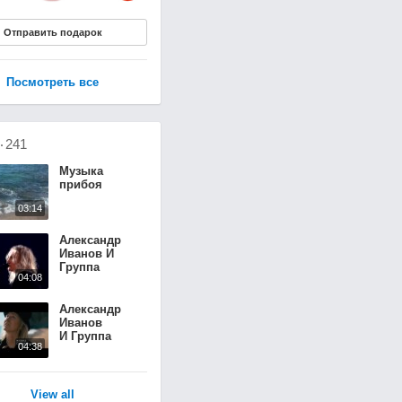
Отправить подарок
Посмотреть все
о
241
Музыка
прибоя
03:14
Александр
Иванов И
Группа
04:08
«Рондо»
«Вселенная
Александр
Иванов
И Группа
04:38
«Рондо»
«Забытая»
View all