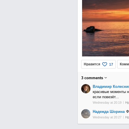
Нравится
Комм
17
3
comments
Владимир Колесни
красивые моменты не
если повезёт...
Wednesday at 20:19
Нр
Надежда Шорина
Ф
Wednesday at 20:27
Нр