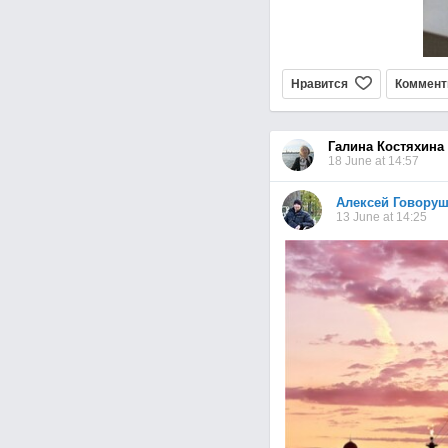
Нравится
Коммент
Галина Костяхина
18 June at 14:57
Алексей Говору
13 June at 14:25