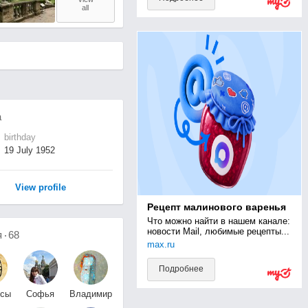
all
а
birthday
19 July 1952
View profile
Рецепт малинового варенья
Что можно найти в нашем канале: 
новости Mail, любимые рецепты...
я
68
max.ru
Подробнее
есы
Софья
Владимир
ая
Костяхина
Карначёв