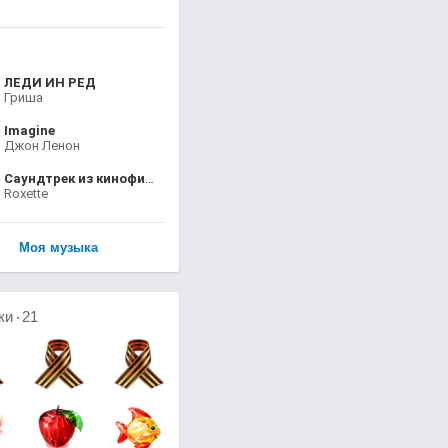
ЛЕДИ ИН РЕД
Гриша
Imagine
Джон Ленон
Саундтрек из кинофильма "Красотка"
Roxette
Моя музыка
ки
21