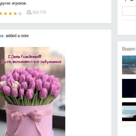
ругих игроков.
343 776
на
added a note
Виде