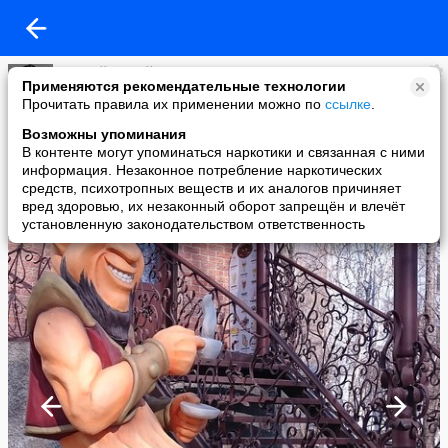
Андрей Михайлович
Применяются рекомендательные технологии
added a photo
Прочитать правила их применении можно по
ссылке
.
25 Mar в 11:49
Возможны упоминания
В контенте могут упоминаться наркотики и связанная с ними
информация. Незаконное потребление наркотических
средств, психотропных веществ и их аналогов причиняет
вред здоровью, их незаконный оборот запрещён и влечёт
установленную законодательством ответственность