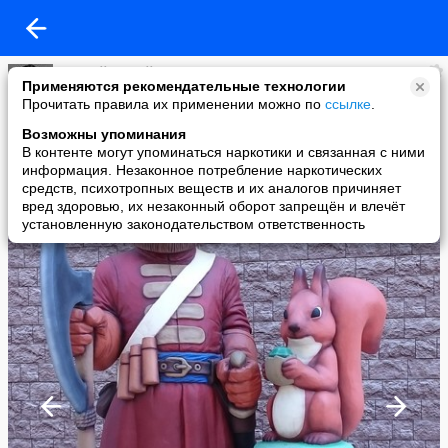
Андрей Михайлович
Применяются рекомендательные технологии
added a photo
Прочитать правила их применении можно по
ссылке
.
26 Jul в 14:48
Возможны упоминания
В контенте могут упоминаться наркотики и связанная с ними
информация. Незаконное потребление наркотических
средств, психотропных веществ и их аналогов причиняет
вред здоровью, их незаконный оборот запрещён и влечёт
установленную законодательством ответственность