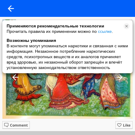
NT
Применяются рекомендательные технологии
added a photo
Прочитать правила их применении можно по
ссылке
.
24 Dec в 21:02
Возможны упоминания
В контенте могут упоминаться наркотики и связанная с ними
информация. Незаконное потребление наркотических
средств, психотропных веществ и их аналогов причиняет
вред здоровью, их незаконный оборот запрещён и влечёт
установленную законодательством ответственность
Comment
Like