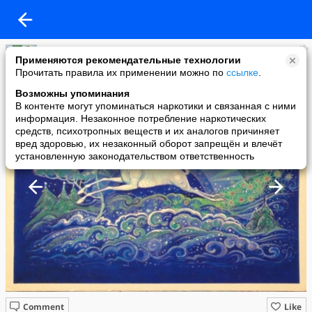
NT
Применяются рекомендательные технологии
added a photo
Прочитать правила их применении можно по
ссылке
.
03 Sep в 18:55
Возможны упоминания
В контенте могут упоминаться наркотики и связанная с ними
информация. Незаконное потребление наркотических
средств, психотропных веществ и их аналогов причиняет
вред здоровью, их незаконный оборот запрещён и влечёт
установленную законодательством ответственность
Comment
Like