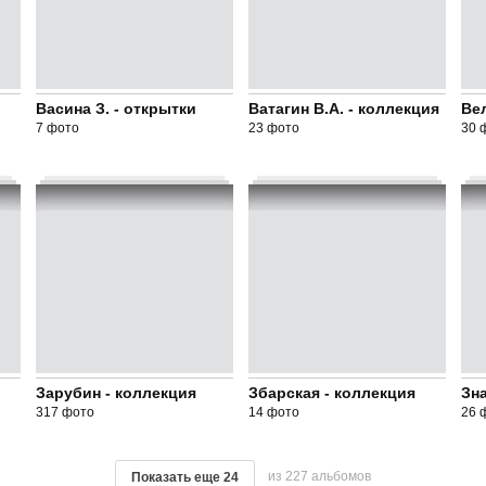
Васина З. - открытки
Ватагин В.А. - коллекция
Вел
7 фото
23 фото
30 
Зарубин - коллекция
Збарская - коллекция
Зна
317 фото
14 фото
26 
из 227 альбомов
Показать еще
24