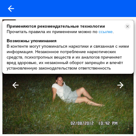
Наталья Ермакова
Применяются рекомендательные технологии
added a photo
Прочитать правила их применении можно по
ссылке
.
11 Sep в 22:11
Возможны упоминания
В контенте могут упоминаться наркотики и связанная с ними
информация. Незаконное потребление наркотических
средств, психотропных веществ и их аналогов причиняет
вред здоровью, их незаконный оборот запрещён и влечёт
установленную законодательством ответственность