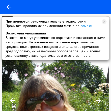
Наталья Ермакова
Применяются рекомендательные технологии
added a photo
Прочитать правила их применении можно по
ссылке
.
11 Sep в 22:27
Возможны упоминания
В контенте могут упоминаться наркотики и связанная с ними
информация. Незаконное потребление наркотических
средств, психотропных веществ и их аналогов причиняет
вред здоровью, их незаконный оборот запрещён и влечёт
установленную законодательством ответственность