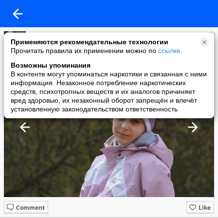
HaTyCuK
Применяются рекомендательные технологии
added a photo
Прочитать правила их применении можно по
ссылке
.
02 May в 18:13
Возможны упоминания
В контенте могут упоминаться наркотики и связанная с ними
информация. Незаконное потребление наркотических
средств, психотропных веществ и их аналогов причиняет
вред здоровью, их незаконный оборот запрещён и влечёт
установленную законодательством ответственность
Comment
Like