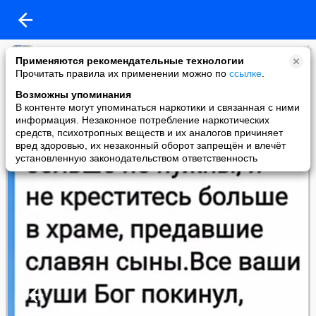
Оксана Кацынель
Применяются рекомендательные технологии
added a photo
Прочитать правила их применении можно по
ссылке
.
21 Sep в 09:39
Возможны упоминания
В контенте могут упоминаться наркотики и связанная с ними
информация. Незаконное потребление наркотических
средств, психотропных веществ и их аналогов причиняет
вред здоровью, их незаконный оборот запрещён и влечёт
установленную законодательством ответственность