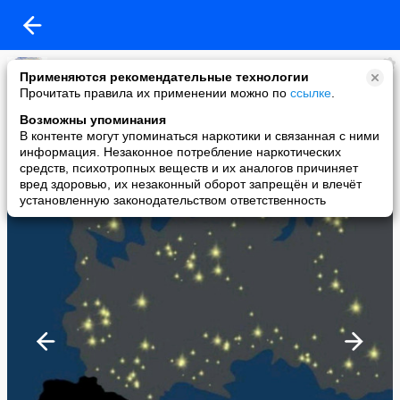
Оксана Кацынель
Применяются рекомендательные технологии
added a photo
Прочитать правила их применении можно по
ссылке
.
04 Dec в 12:31
Возможны упоминания
В контенте могут упоминаться наркотики и связанная с ними
информация. Незаконное потребление наркотических
средств, психотропных веществ и их аналогов причиняет
вред здоровью, их незаконный оборот запрещён и влечёт
установленную законодательством ответственность