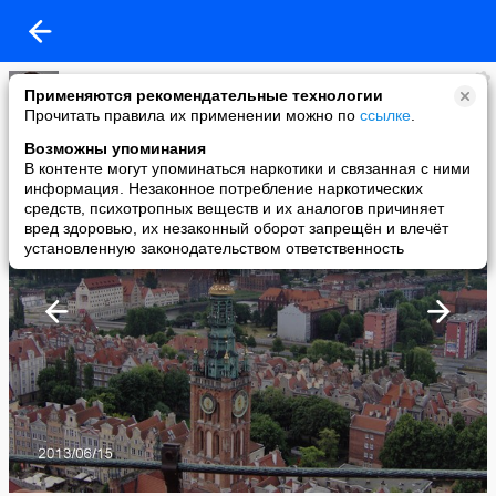
Ольга Юренене
Применяются рекомендательные технологии
added a photo
Прочитать правила их применении можно по
ссылке
.
19 Jul в 01:34
Возможны упоминания
В контенте могут упоминаться наркотики и связанная с ними
информация. Незаконное потребление наркотических
средств, психотропных веществ и их аналогов причиняет
вред здоровью, их незаконный оборот запрещён и влечёт
установленную законодательством ответственность