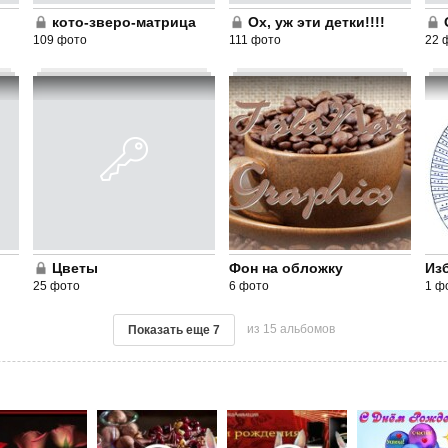
кото-зверо-матрица
Ох, уж эти детки!!!!
109 фото
111 фото
22 
Цветы
Фон на обложку
Из
25 фото
6 фото
1 ф
из 15 альбомов
Показать еще
7