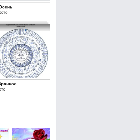
Осень
фото
бранное
ото