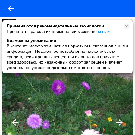
Любовь Платко
Применяются рекомендательные технологии
added a photo
Прочитать правила их применении можно по
ссылке
.
01 Sep в 22:14
Возможны упоминания
В контенте могут упоминаться наркотики и связанная с ними
информация. Незаконное потребление наркотических
средств, психотропных веществ и их аналогов причиняет
вред здоровью, их незаконный оборот запрещён и влечёт
установленную законодательством ответственность