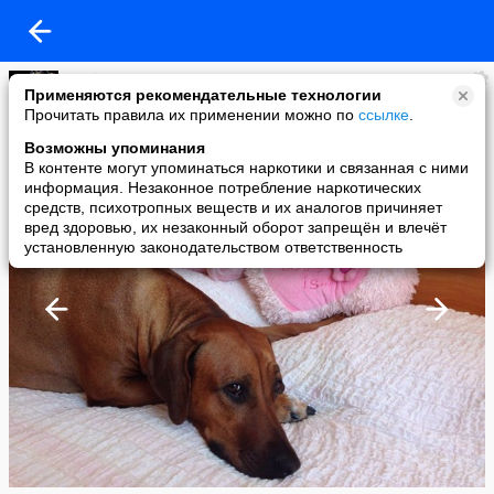
Любовь Платко
Применяются рекомендательные технологии
added a photo
Прочитать правила их применении можно по
ссылке
.
01 Sep в 22:03
Возможны упоминания
В контенте могут упоминаться наркотики и связанная с ними
информация. Незаконное потребление наркотических
средств, психотропных веществ и их аналогов причиняет
вред здоровью, их незаконный оборот запрещён и влечёт
установленную законодательством ответственность