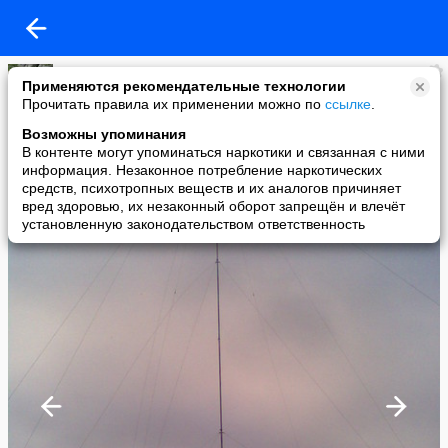
RW5C
Применяются рекомендательные технологии
added a photo
Прочитать правила их применении можно по
ссылке
.
24 Jan в 09:31
Возможны упоминания
В контенте могут упоминаться наркотики и связанная с ними
информация. Незаконное потребление наркотических
средств, психотропных веществ и их аналогов причиняет
вред здоровью, их незаконный оборот запрещён и влечёт
установленную законодательством ответственность