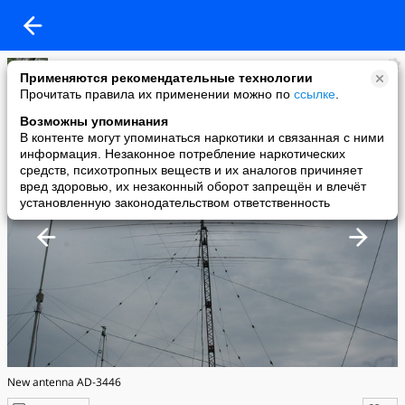
RW5C
Применяются рекомендательные технологии
added a photo
Прочитать правила их применении можно по
ссылке
.
09 May в 11:52
Возможны упоминания
В контенте могут упоминаться наркотики и связанная с ними
информация. Незаконное потребление наркотических
средств, психотропных веществ и их аналогов причиняет
вред здоровью, их незаконный оборот запрещён и влечёт
установленную законодательством ответственность
New antenna AD-3446