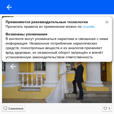
Sasha Denisova
Применяются рекомендательные технологии
added a photo
Прочитать правила их применении можно по
ссылке
.
09 Dec в 11:45
Возможны упоминания
В контенте могут упоминаться наркотики и связанная с ними
информация. Незаконное потребление наркотических
средств, психотропных веществ и их аналогов причиняет
вред здоровью, их незаконный оборот запрещён и влечёт
установленную законодательством ответственность
Comment