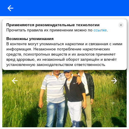
Сергей Свинин
Применяются рекомендательные технологии
added a photo
Прочитать правила их применении можно по
ссылке
.
29 Sep в 08:26
Возможны упоминания
В контенте могут упоминаться наркотики и связанная с ними
информация. Незаконное потребление наркотических
средств, психотропных веществ и их аналогов причиняет
вред здоровью, их незаконный оборот запрещён и влечёт
установленную законодательством ответственность