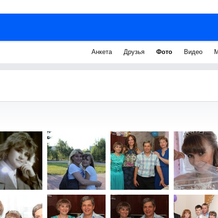
Анкета
Друзья
Фото
Видео
М