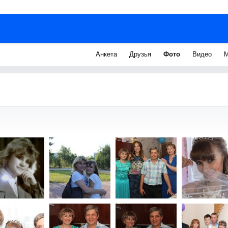
Анкета
Друзья
Фото
Видео
М