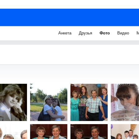
Анкета
Друзья
Фото
Видео
М