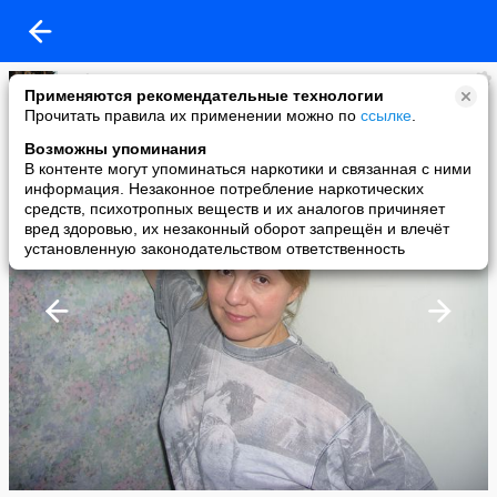
Gulnara
Применяются рекомендательные технологии
added a photo
Прочитать правила их применении можно по
ссылке
.
18 Sep в 17:14
Возможны упоминания
В контенте могут упоминаться наркотики и связанная с ними
информация. Незаконное потребление наркотических
средств, психотропных веществ и их аналогов причиняет
вред здоровью, их незаконный оборот запрещён и влечёт
установленную законодательством ответственность