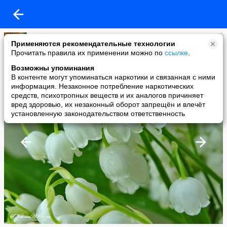
Svetl@n@
Применяются рекомендательные технологии
added a photo
Прочитать правила их применении можно по
ссылке
.
23 Jun в 14:09
Возможны упоминания
В контенте могут упоминаться наркотики и связанная с ними
информация. Незаконное потребление наркотических
средств, психотропных веществ и их аналогов причиняет
вред здоровью, их незаконный оборот запрещён и влечёт
установленную законодательством ответственность