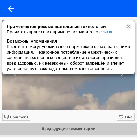
Булат Тухватуллин
Применяются рекомендательные технологии
added a photo
Прочитать правила их применении можно по
ссылке
.
15 Oct в 17:49
Возможны упоминания
В контенте могут упоминаться наркотики и связанная с ними
информация. Незаконное потребление наркотических
средств, психотропных веществ и их аналогов причиняет
вред здоровью, их незаконный оборот запрещён и влечёт
установленную законодательством ответственность
Comment
Like
Предыдущие комментарии