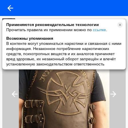
Америкос
Применяются рекомендательные технологии
added a photo
Прочитать правила их применении можно по
ссылке
.
04 Jan в 10:00
Возможны упоминания
В контенте могут упоминаться наркотики и связанная с ними
информация. Незаконное потребление наркотических
средств, психотропных веществ и их аналогов причиняет
вред здоровью, их незаконный оборот запрещён и влечёт
установленную законодательством ответственность