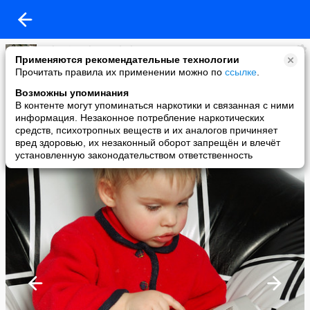
Valentin Solomenchuk
Применяются рекомендательные технологии
added a photo
Прочитать правила их применении можно по
ссылке
.
21 Mar в 17:32
Возможны упоминания
В контенте могут упоминаться наркотики и связанная с ними
информация. Незаконное потребление наркотических
средств, психотропных веществ и их аналогов причиняет
вред здоровью, их незаконный оборот запрещён и влечёт
установленную законодательством ответственность