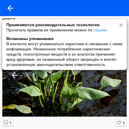
Valentin Solomenchuk
Применяются рекомендательные технологии
added a photo
Прочитать правила их применении можно по
ссылке
.
21 Oct в 12:00
Возможны упоминания
В контенте могут упоминаться наркотики и связанная с ними
информация. Незаконное потребление наркотических
средств, психотропных веществ и их аналогов причиняет
вред здоровью, их незаконный оборот запрещён и влечёт
установленную законодательством ответственность