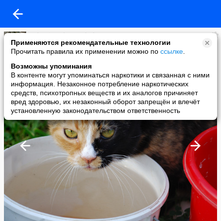
Valentin Solomenchuk
Применяются рекомендательные технологии
added a photo
Прочитать правила их применении можно по
ссылке
.
26 Jan в 16:47
Возможны упоминания
В контенте могут упоминаться наркотики и связанная с ними
информация. Незаконное потребление наркотических
средств, психотропных веществ и их аналогов причиняет
вред здоровью, их незаконный оборот запрещён и влечёт
установленную законодательством ответственность