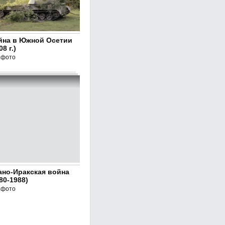
йна в Южной Осетии
08 г.)
 фото
ано-Иракская война
80-1988)
 фото