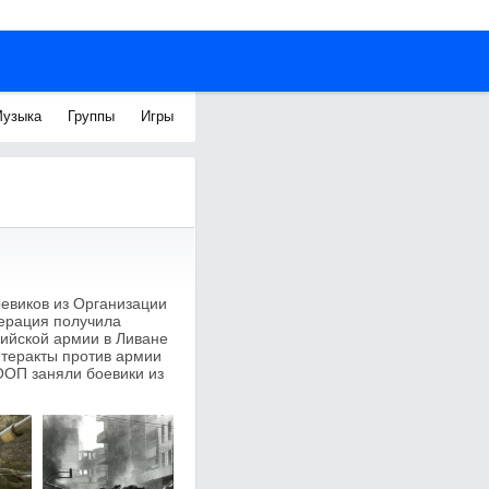
узыка
Группы
Игры
оевиков из Организации
ерация получила
рийской армии в Ливане
 теракты против армии
 ООП заняли боевики из