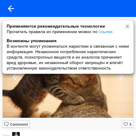
Жанара
Применяются рекомендательные технологии
added a photo
Прочитать правила их применении можно по
ссылке
.
14 May в 06:57
Возможны упоминания
В контенте могут упоминаться наркотики и связанная с ними
информация. Незаконное потребление наркотических
средств, психотропных веществ и их аналогов причиняет
вред здоровью, их незаконный оборот запрещён и влечёт
установленную законодательством ответственность
Comment
Like: