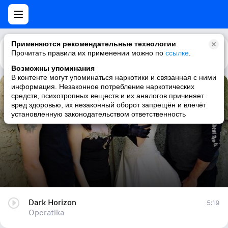
Применяются рекомендательные технологии
Прочитать правила их применении можно по
Каталог
Рекомендации
ссылке
.
Возможны упоминания
В контенте могут упоминаться наркотики и связанная с ними
информация. Незаконное потребление наркотических
Dark Horizon
средств, психотропных веществ и их аналогов причиняет
вред здоровью, их незаконный оборот запрещён и влечёт
Operatika
установленную законодательством ответственность
Dark Horizon
5:19
Operatika