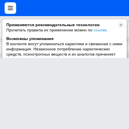
Применяются рекомендательные технологии
Прочитать правила их применении можно по
Каталог
Рекомендации
ссылке
.
Возможны упоминания
В контенте могут упоминаться наркотики и связанная с ними
Трек не существует
информация. Незаконное потребление наркотических
средств, психотропных веществ и их аналогов причиняет
вред здоровью, их незаконный оборот запрещён и влечёт
установленную законодательством ответственность