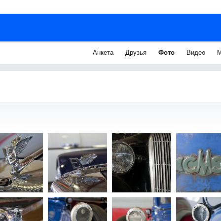
Анкета
Друзья
Фото
Видео
М