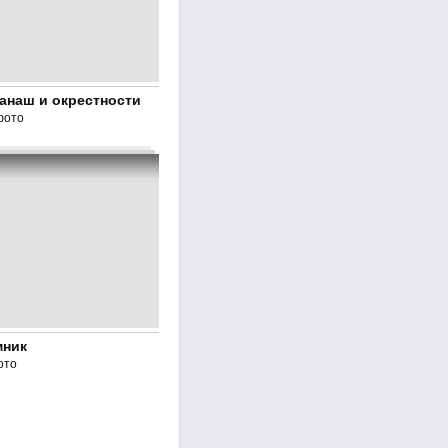
Канаш и окрестности
фото
мник
ото