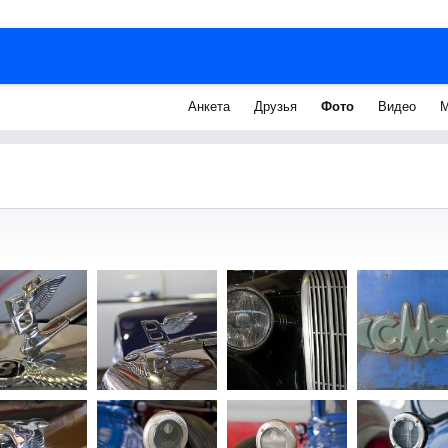
Анкета
Друзья
Фото
Видео
М