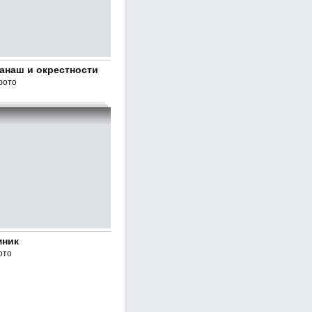
Канаш и окрестности
фото
мник
ото