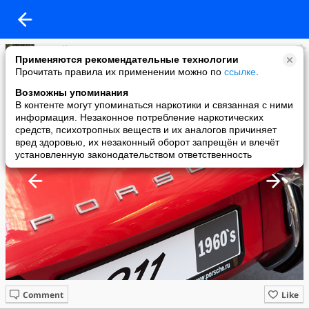
Юрий Назаров
Применяются рекомендательные технологии
added a photo
Прочитать правила их применении можно по
ссылке
.
18 Apr в 13:57
Возможны упоминания
В контенте могут упоминаться наркотики и связанная с ними
информация. Незаконное потребление наркотических
средств, психотропных веществ и их аналогов причиняет
вред здоровью, их незаконный оборот запрещён и влечёт
установленную законодательством ответственность
Comment
Like