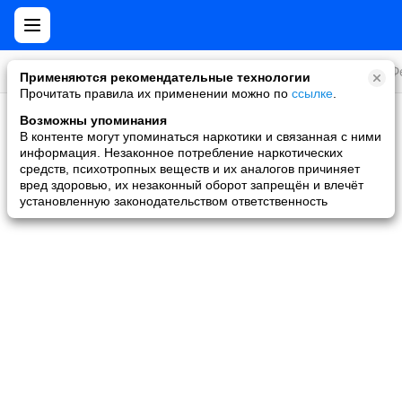
Все игры
Стратегии
Слоты и покер
Ролевые
Ф
Применяются рекомендательные технологии
Прочитать правила их применении можно по
ссылке
.
Возможны упоминания
Скидки и акции
В контенте могут упоминаться наркотики и связанная с ними
информация. Незаконное потребление наркотических
Ни одной игры не найдено
средств, психотропных веществ и их аналогов причиняет
вред здоровью, их незаконный оборот запрещён и влечёт
установленную законодательством ответственность