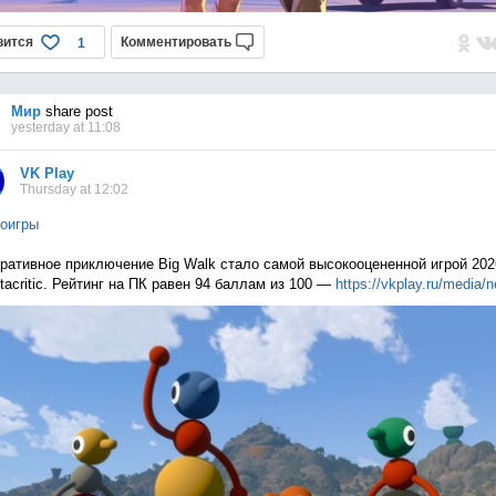
вится
Комментировать
1
Мир
share post
yesterday at 11:08
VK Play
Thursday at 12:02
оигры
ративное приключение Big Walk стало самой высокооцененной игрой 202
tacritic. Рейтинг на ПК равен 94 баллам из 100 —
https://vkplay.ru/media/n