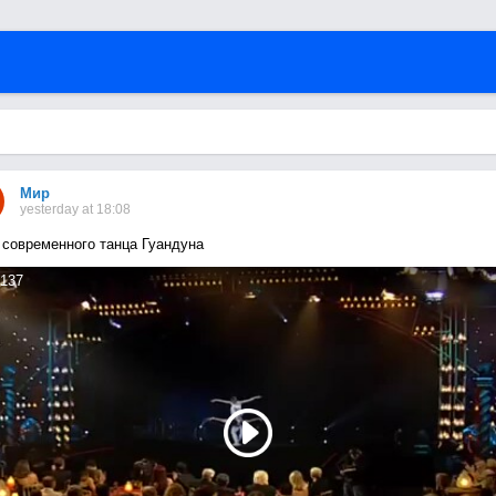
Мир
yesterday at 18:08
 современного танца Гуандуна
137