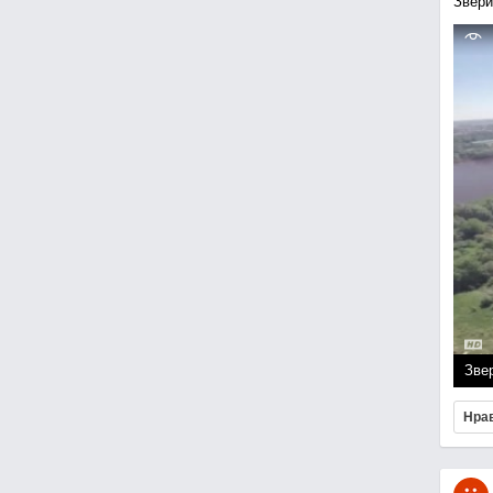
Звери
Зве
Нра