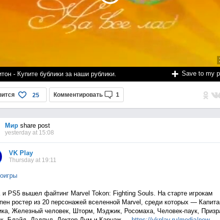
Save to my 
тон - Купите бублики за наши рублики.
вится
Комментировать
1
25
Мир
share post
yesterday at 15:08
VK Play
Thursday at 19:11
оигры
 и PS5 вышел файтинг Marvel Tokon: Fighting Souls. На старте игрокам
пен ростер из 20 персонажей вселенной Marvel, среди которых — Капита
ка, Железный человек, Шторм, Мэджик, Росомаха, Человек-паук, Приз
к, Блэйд, Дэдпул, Доктор Дум и Карнаж —
https://vkplay.ru/media/n
ew...