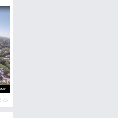
2:46
page