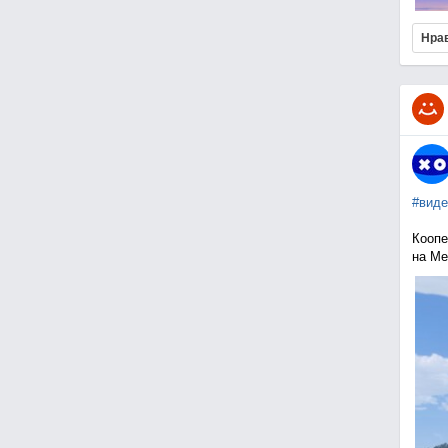
Нра
#виде
Коопе
на Me