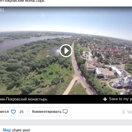
н-Покровский монастырь
61
Save to my 
рин-Покровский монастырь
вится
Комментировать
25
Мир
share post