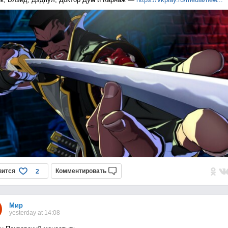
вится
Комментировать
2
Мир
yesterday at 14:08