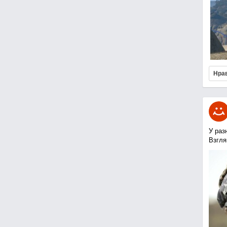
Нра
У раз
Взгля