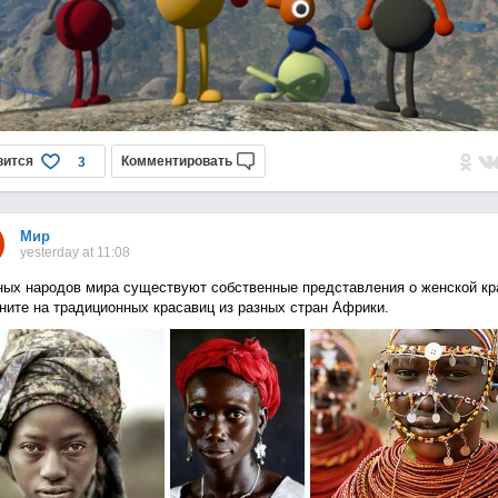
вится
Комментировать
3
Мир
yesterday at 11:08
ных народов мира существуют собственные представления о женской кр
ните на традиционных красавиц из разных стран Африки.