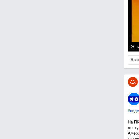
Экси
Нра
#виде
На ПК
досту
Амери
гонщи