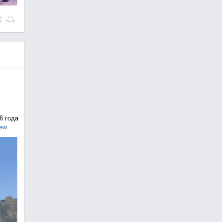
6 года
ew...