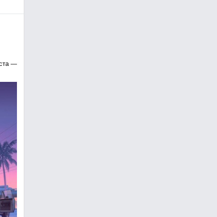
уста —