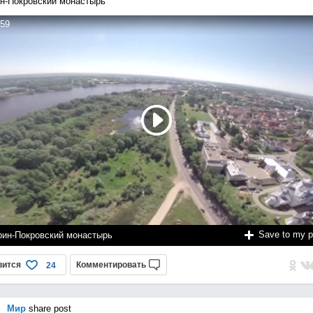
н-Покровский монастырь
59
Save to my 
рин-Покровский монастырь
вится
Комментировать
24
Мир
share post