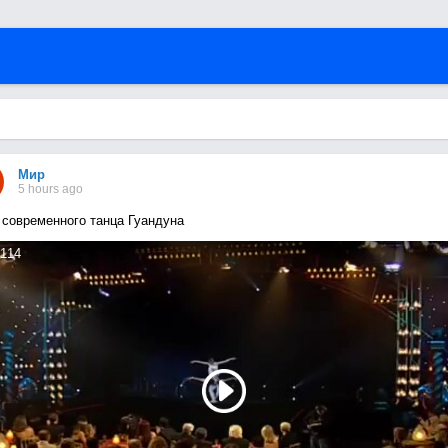
Мир
5 hours ago
 современного танца Гуандуна
114