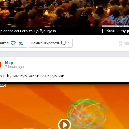
Save to my 
тр современного танца Гуандуна
вится
Комментировать
1
31
Мир
7 hours ago
он - Купите бублики за наши рублики
114