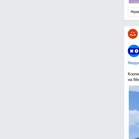
Нра
#виде
Коопе
на Me