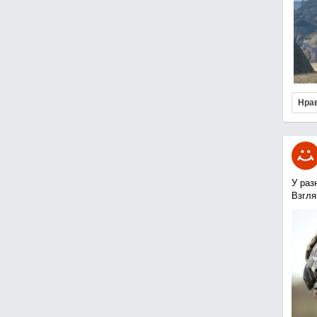
Нра
У раз
Взгля