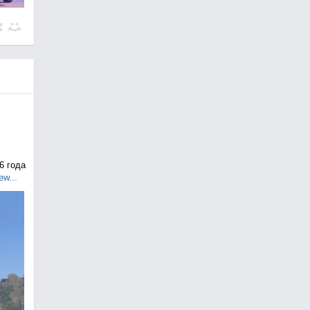
6 года
ew...