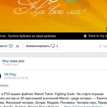
Save to my 
тон - Купите бублики за наши рублики.
вится
Комментировать
1
24
Мир
share post
7 hours ago
VK Play
yesterday at 19:08
оигры
 и PS5 вышел файтинг Marvel Tokon: Fighting Souls. На старте игрокам
пен ростер из 20 персонажей вселенной Marvel, среди которых — Капита
ка, Железный человек, Шторм, Мэджик, Росомаха, Человек-паук, Приз
к, Блэйд, Дэдпул, Доктор Дум и Карнаж —
https://vkplay.ru/media/n
ew...