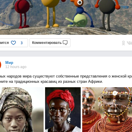
вится
Комментировать
3
Мир
12 hours ago
ных народов мира существуют собственные представления о женской кр
ните на традиционных красавиц из разных стран Африки.