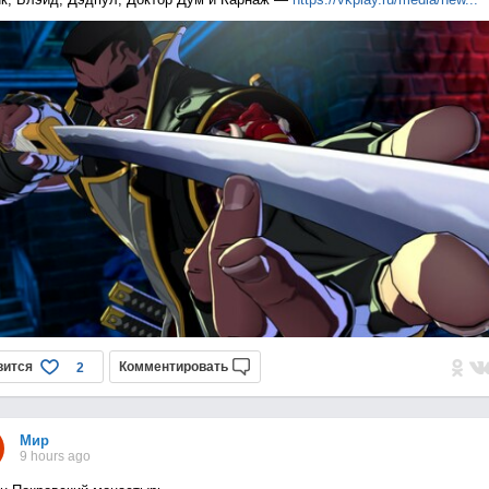
вится
Комментировать
2
Мир
9 hours ago