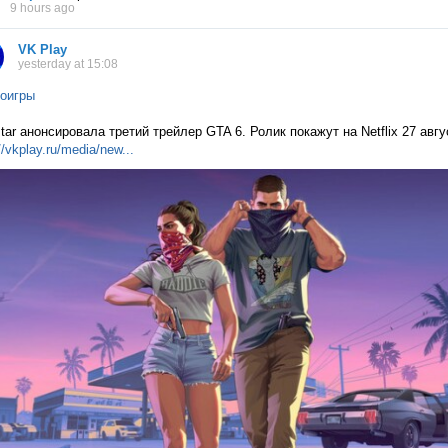
9 hours ago
VK Play
yesterday at 15:08
оигры
tar анонсировала третий трейлер GTA 6. Ролик покажут на Netflix 27 авг
//vkplay.ru/media/n
ew...