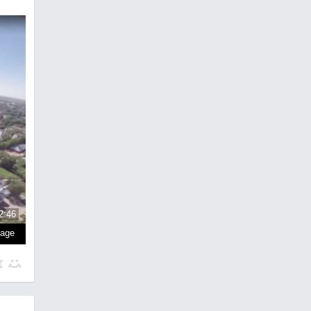
2:46
page