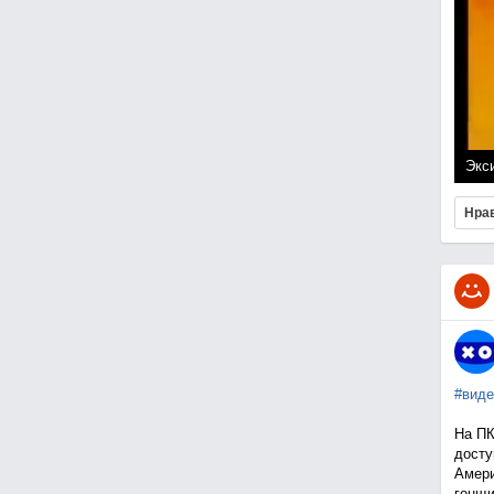
Экси
Нра
#виде
На ПК
досту
Амери
гонщи