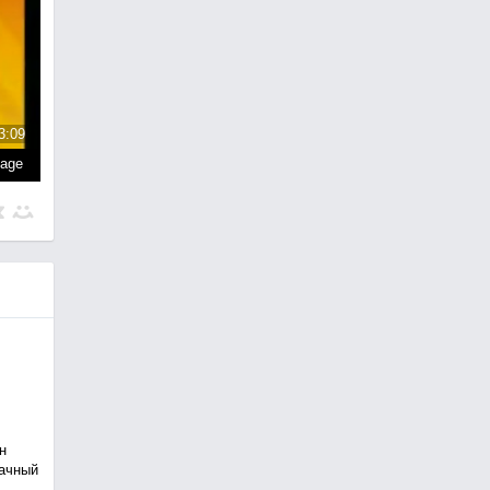
3:09
page
н
рачный