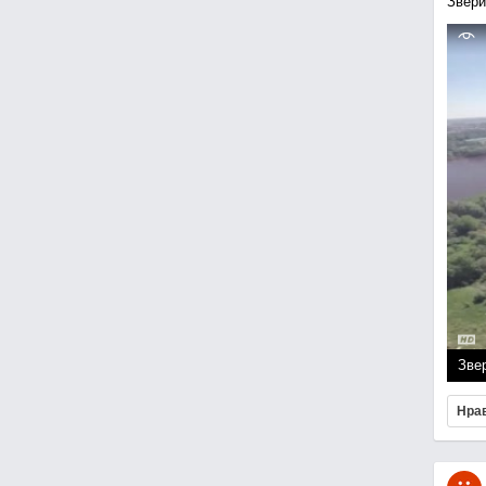
Звери
Зве
Нра