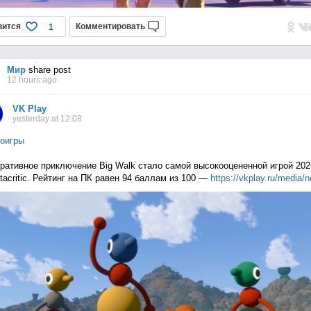
вится
Комментировать
1
Мир
share post
12 hours ago
VK Play
yesterday at 12:08
оигры
ративное приключение Big Walk стало самой высокооцененной игрой 202
tacritic. Рейтинг на ПК равен 94 баллам из 100 —
https://vkplay.ru/media/n