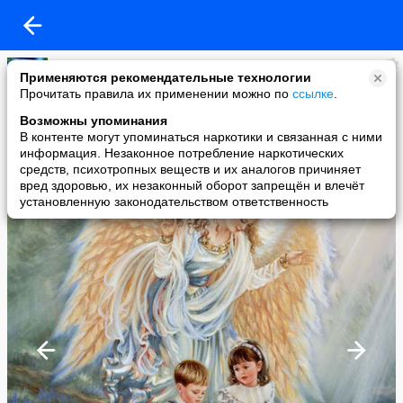
Александр Руколеев
Применяются рекомендательные технологии
added a photo
Прочитать правила их применении можно по
ссылке
.
24 Sep в 15:52
Возможны упоминания
В контенте могут упоминаться наркотики и связанная с ними
информация. Незаконное потребление наркотических
средств, психотропных веществ и их аналогов причиняет
вред здоровью, их незаконный оборот запрещён и влечёт
установленную законодательством ответственность