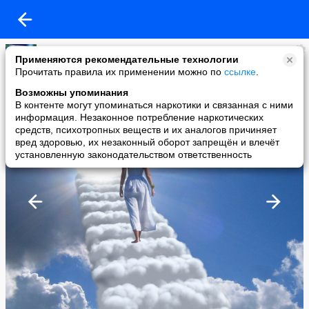
Александр Руколеев
Применяются рекомендательные технологии
added a photo
Прочитать правила их применении можно по
ссылке
.
24 Sep в 15:55
Возможны упоминания
В контенте могут упоминаться наркотики и связанная с ними
информация. Незаконное потребление наркотических
средств, психотропных веществ и их аналогов причиняет
вред здоровью, их незаконный оборот запрещён и влечёт
установленную законодательством ответственность