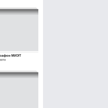
рафон МИЭТ
фото