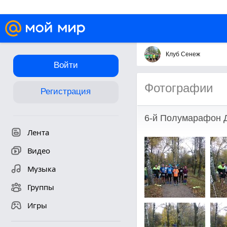
Клуб Сенеж
Войти
Фотографии
Регистрация
6-й Полумарафон Д
Лента
Видео
Музыка
Группы
Игры