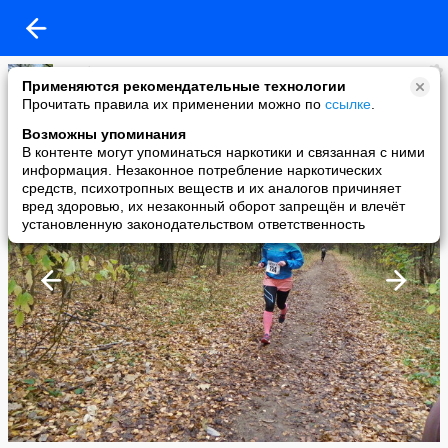
Клуб Сенеж
Применяются рекомендательные технологии
added a photo
Прочитать правила их применении можно по
ссылке
.
21 Oct в 17:18
Возможны упоминания
В контенте могут упоминаться наркотики и связанная с ними
информация. Незаконное потребление наркотических
средств, психотропных веществ и их аналогов причиняет
вред здоровью, их незаконный оборот запрещён и влечёт
установленную законодательством ответственность