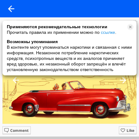
Мурзилка
Применяются рекомендательные технологии
added a photo
Прочитать правила их применении можно по
ссылке
.
25 Apr в 09:12
Возможны упоминания
В контенте могут упоминаться наркотики и связанная с ними
информация. Незаконное потребление наркотических
средств, психотропных веществ и их аналогов причиняет
вред здоровью, их незаконный оборот запрещён и влечёт
установленную законодательством ответственность
Comment
Like