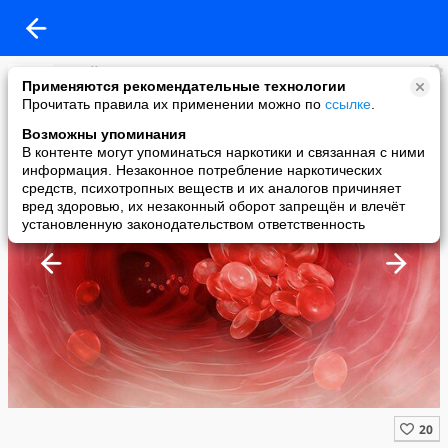
Алтай сегодня
Применяются рекомендательные технологии
added a photo
Прочитать правила их применении можно по
ссылке
.
23 Nov в 22:33
Возможны упоминания
В контенте могут упоминаться наркотики и связанная с ними
информация. Незаконное потребление наркотических
средств, психотропных веществ и их аналогов причиняет
вред здоровью, их незаконный оборот запрещён и влечёт
установленную законодательством ответственность