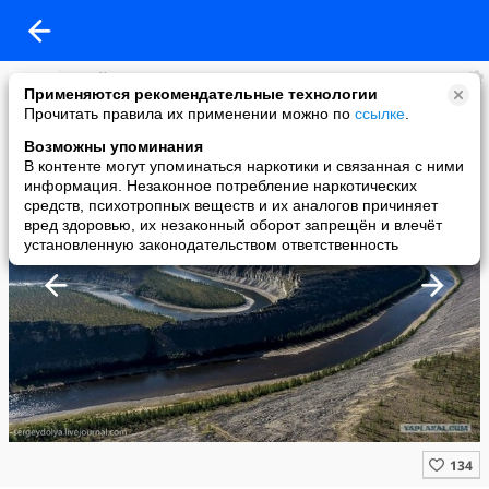
Алтай сегодня
Применяются рекомендательные технологии
added a photo
Прочитать правила их применении можно по
ссылке
.
24 Nov в 00:22
Возможны упоминания
В контенте могут упоминаться наркотики и связанная с ними
информация. Незаконное потребление наркотических
средств, психотропных веществ и их аналогов причиняет
вред здоровью, их незаконный оборот запрещён и влечёт
установленную законодательством ответственность